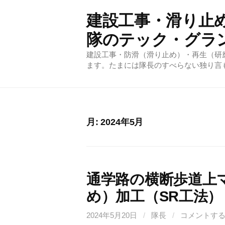
コ
建設工事・滑り止
ン
テ
隊のテック・グラ
ン
建設工事・防滑（滑り止め）・再生（研
ツ
ます。たまには隊長のすべらない独り言
へ
ス
キ
ッ
月:
2024年5月
プ
通学路の横断歩道上
め）加工（SR工法）
2024年5月20日
/
隊長
/
コメントす