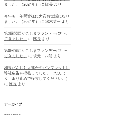
ました。（2024年）
に
隊長
より
今年も一年間皆様に大変お世話になり
ました。（2024年）
に
稼木英一
より
第9回関西かごしまファンデーに行っ
てきました。
に
隊長
より
第9回関西かごしまファンデーに行っ
てきました。
に
坂元 八朗
より
和泉だんじり大連合のパンフレットに
弊社広告を掲載しました。（だんじ
り 滑り止めで検索してください。）
に
隊長
より
アーカイブ