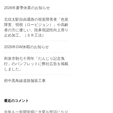
2026年夏季休業のお知らせ
北信太駅自由通路の視覚障害者「色覚
障害、弱視（ロービジョン）」や高齢
者の方に優しい、段鼻視認性向上滑り
止め加工。（ＳＲ工法）
2026年GW休暇のお知らせ
和泉市制七十周年「だんじり記念曳
行」のパンフレットに弊社広告を掲載
しました。
府中黒鳥線道路舗装工事
最近のコメント
今年も一年間皆様に大変お世話になり