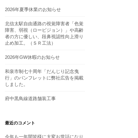
2026年夏季休業のお知らせ
北信太駅自由通路の視覚障害者「色覚
障害、弱視（ロービジョン）」や高齢
者の方に優しい、段鼻視認性向上滑り
止め加工。（ＳＲ工法）
2026年GW休暇のお知らせ
和泉市制七十周年「だんじり記念曳
行」のパンフレットに弊社広告を掲載
しました。
府中黒鳥線道路舗装工事
最近のコメント
今年も一年間皆様に大変お世話になり