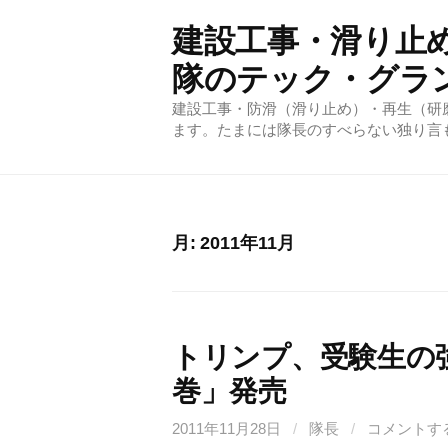
コ
建設工事・滑り止
ン
テ
隊のテック・グラ
ン
建設工事・防滑（滑り止め）・再生（研
ツ
ます。たまには隊長のすべらない独り言
へ
ス
キ
ッ
月:
2011年11月
プ
トリンプ、受験生の
巻」発売
2011年11月28日
/
隊長
/
コメントす