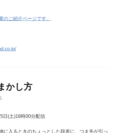
業のご紹介ページです。
d.co.jp/
まかし方
る
月5日(土)16時00分配信
物に入るときのちょっとした段差に、つま先が引っ