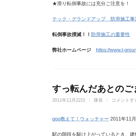
★滑り転倒事故には充分ご注意を！
テック・グランドアップ 防滑施工事
転倒事故撲滅！！
防滑施工の重要性
弊社ホームページ
https://www.t-groun
すっ転んだあとのご
2011年11月22日
/
隊長
/
コメントす
goo教えて！ウォッチャー
2011年11
駅の階段を駆け上がっているとき、建