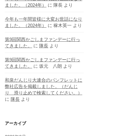
ました。（2024年）
に
隊長
より
今年も一年間皆様に大変お世話になり
ました。（2024年）
に
稼木英一
より
第9回関西かごしまファンデーに行っ
てきました。
に
隊長
より
第9回関西かごしまファンデーに行っ
てきました。
に
坂元 八朗
より
和泉だんじり大連合のパンフレットに
弊社広告を掲載しました。（だんじ
り 滑り止めで検索してください。）
に
隊長
より
アーカイブ