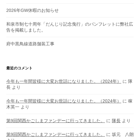
2026年GW休暇のお知らせ
和泉市制七十周年「だんじり記念曳行」のパンフレットに弊社広
告を掲載しました。
府中黒鳥線道路舗装工事
最近のコメント
今年も一年間皆様に大変お世話になりました。（2024年）
に
隊
長
より
今年も一年間皆様に大変お世話になりました。（2024年）
に
稼
木英一
より
第9回関西かごしまファンデーに行ってきました。
に
隊長
より
第9回関西かごしまファンデーに行ってきました。
に
坂元 八朗