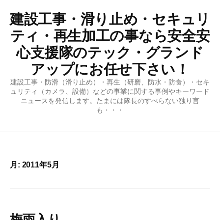
コ
建設工事・滑り止め・セキュリ
ン
テ
ティ・再生加工の事なら安全安
ン
心支援隊のテック・グランド
ツ
アップにお任せ下さい！
へ
ス
建設工事・防滑（滑り止め）・再生（研磨、防水・防食）・セキ
キ
ュリティ（カメラ、設備）などの事業に関する事例やキーワード
ニュースを発信します。たまには隊長のすべらない独り言
ッ
も・・・
プ
月:
2011年5月
梅雨入り