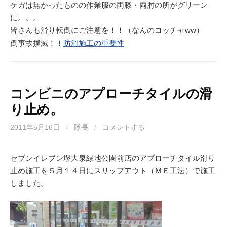
ケガは無かったものの作業服の両膝・両肘の所がグリーン
に。。。
皆さんも滑り転倒にご注意を！！（なんのコッチャww）
倒事故撲滅！！
防滑施工の重要性
コンビニのアプローチタイルの滑
り止め。
2011年5月16日
/
隊長
/
コメントする
セブンイレブン堺大泉緑地公園前店のアプローチタイル滑り
止め施工を５月１４日にスリップアウト（ＭＥ工法）で施工
しました。