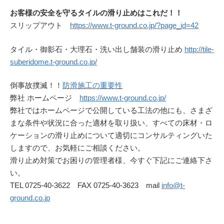
お客様の安全を守るタイルの滑り止めはこれだ！！
スリップアウト
https://www.t-ground.co.jp/?page_id=42
タイル・御影石・大理石・洗い出し舗装の滑り止め
http://tile-
suberidome.t-ground.co.jp/
倒事故撲滅！！
防滑施工の重要性
弊社 ホームページ
https://www.t-ground.co.jp/
弊社ではホームページで公開している工法の他にも、さまざ
まな条件や状況に合った適材を取り扱い、すべての床材・ロ
ケーションの滑り止めについて適切にコンサルティングいた
しますので、お気軽にご相談ください。
滑り止め対策でお困りの管理者様、今すぐ下記にご連絡下さ
い。
TEL 0725-40-3622 FAX 0725-40-3623 mail
info@t-
ground.co.jp