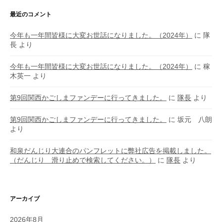
最近のコメント
今年も一年間皆様に大変お世話になりました。（2024年）
に
隊
長
より
今年も一年間皆様に大変お世話になりました。（2024年）
に
稼
木英一
より
第9回関西かごしまファンデーに行ってきました。
に
隊長
より
第9回関西かごしまファンデーに行ってきました。
に
坂元 八朗
より
和泉だんじり大連合のパンフレットに弊社広告を掲載しました。
（だんじり 滑り止めで検索してください。）
に
隊長
より
アーカイブ
2026年8月