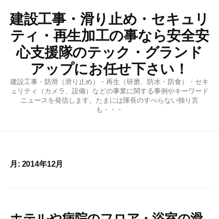
コ
建設工事・滑り止め・セキュリ
ン
テ
ティ・再生加工の事なら安全安
ン
心支援隊のテック・グランド
ツ
アップにお任せ下さい！
へ
ス
建設工事・防滑（滑り止め）・再生（研磨、防水・防食）・セキ
キ
ュリティ（カメラ、設備）などの事業に関する事例やキーワード
ニュースを発信します。たまには隊長のすべらない独り言
ッ
も・・・
プ
月:
2014年12月
ホテルや病院のフロア・浴室の滑