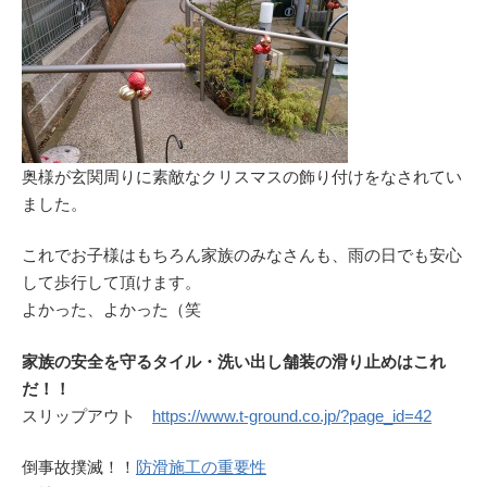
奥様が玄関周りに素敵なクリスマスの飾り付けをなされてい
ました。
これでお子様はもちろん家族のみなさんも、雨の日でも安心
して歩行して頂けます。
よかった、よかった（笑
家族の安全を守るタイル・洗い出し舗装の滑り止めはこれ
だ！！
スリップアウト
https://www.t-ground.co.jp/?page_id=42
倒事故撲滅！！
防滑施工の重要性