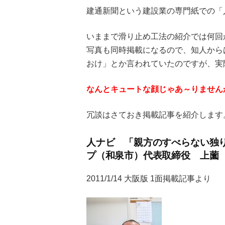
建通新聞という建設業の専門紙での「
いままで滑り止め工法の紹介では何回
写真も同時掲載になるので、知人から
おけ」とか言われていたのですが、実
なんとキュートな顔じゃあ～りません
冗談はさておき掲載記事を紹介します
人ナビ 「親方のすべらない独
プ（和泉市）代表取締役 上薗
2011/1/14 大阪版 1面掲載記事より