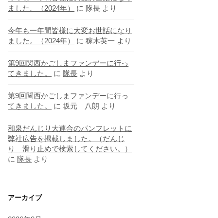
ました。（2024年）
に
隊長
より
今年も一年間皆様に大変お世話になり
ました。（2024年）
に
稼木英一
より
第9回関西かごしまファンデーに行っ
てきました。
に
隊長
より
第9回関西かごしまファンデーに行っ
てきました。
に
坂元 八朗
より
和泉だんじり大連合のパンフレットに
弊社広告を掲載しました。（だんじ
り 滑り止めで検索してください。）
に
隊長
より
アーカイブ