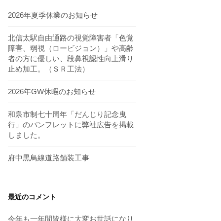
2026年夏季休業のお知らせ
北信太駅自由通路の視覚障害者「色覚
障害、弱視（ロービジョン）」や高齢
者の方に優しい、段鼻視認性向上滑り
止め加工。（ＳＲ工法）
2026年GW休暇のお知らせ
和泉市制七十周年「だんじり記念曳
行」のパンフレットに弊社広告を掲載
しました。
府中黒鳥線道路舗装工事
最近のコメント
今年も一年間皆様に大変お世話になり