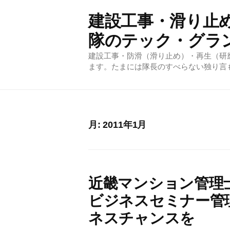
コ
建設工事・滑り止
ン
テ
隊のテック・グラ
ン
建設工事・防滑（滑り止め）・再生（研
ツ
ます。たまには隊長のすべらない独り言
へ
ス
キ
ッ
月:
2011年1月
プ
近畿マンション管理
ビジネスセミナー管
ネスチャンスを