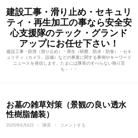
コ
建設工事・滑り止め・セキュリ
ン
テ
ティ・再生加工の事なら安全安
ン
心支援隊のテック・グランド
ツ
アップにお任せ下さい！
へ
ス
建設工事・防滑（滑り止め）・再生（研磨、防水・防食）・セキ
キ
ュリティ（カメラ、設備）などの事業に関する事例やキーワード
ニュースを発信します。たまには隊長のすべらない独り言
ッ
も・・・
プ
お墓の雑草対策（景観の良い透水
性樹脂舗装）
2025年6月6日
/
隊長
/
コメントする