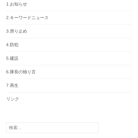
1.お知らせ
2.キーワードニュース
3.滑り止め
4.防犯
5.建設
6.隊長の独り言
7.再生
リンク
検
索: