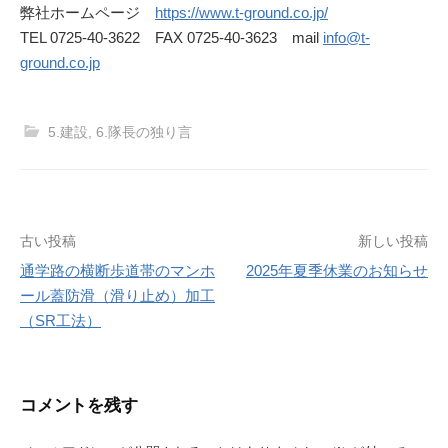
弊社ホームページ
https://www.t-ground.co.jp/
TEL 0725-40-3622 FAX 0725-40-3623 mail
info@t-
ground.co.jp
5.建設
,
6.隊長の独り言
投
古い投稿
新しい投稿
通学路の横断歩道帯のマンホ
2025年夏季休業のお知らせ
稿
ール蓋防滑（滑り止め）加工
ナ
（SR工法）
ビ
ゲ
コメントを残す
ー