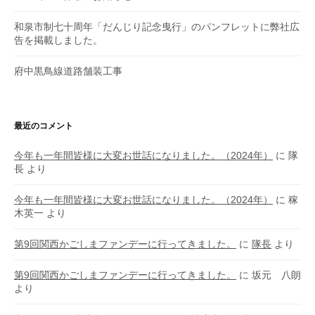
和泉市制七十周年「だんじり記念曳行」のパンフレットに弊社広
告を掲載しました。
府中黒鳥線道路舗装工事
最近のコメント
今年も一年間皆様に大変お世話になりました。（2024年）
に
隊
長
より
今年も一年間皆様に大変お世話になりました。（2024年）
に
稼
木英一
より
第9回関西かごしまファンデーに行ってきました。
に
隊長
より
第9回関西かごしまファンデーに行ってきました。
に
坂元 八朗
より