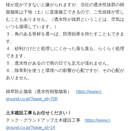
様が息ができないと嫌がられますが、当社の透水性抜群の樹
脂舗装は下地（土）に直接施工できるので、ご先祖様が苦し
むこともありません。（透水性が抜群ということは、空気は
いつも循環しています。）
３．角のある骨材を選べば、防滑効果を持たすこともできま
す。
４．砂利だけだと処理しにくかった落ち葉も、らくらく処理
できます。
５．透水性があるので雨の日でも足元が濡れません。
６．除草剤を使うと環境への影響が心配ですが、その心配が
ありません。
雑草防止舗装（透水性樹脂舗装）
https://www.t-
ground.co.jp/?page_id=708
土木建設工事もお任せください！
テック・グランドアップ土木建設工事
https://www.t-
ground.co.jp/?page_id=14