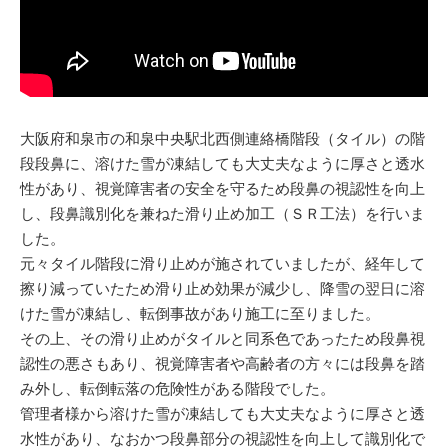
大阪府和泉市の和泉中央駅北西側連絡橋階段（タイル）の階
段段鼻に、溶けた雪が凍結しても大丈夫なように厚さと透水
性があり、視覚障害者の安全を守るため段鼻の視認性を向上
し、段鼻識別化を兼ねた滑り止め加工（ＳＲ工法）を行いま
した。
元々タイル階段に滑り止めが施されていましたが、経年して
擦り減っていたため滑り止め効果が減少し、降雪の翌日に溶
けた雪が凍結­し、転倒事故があり施工に至りました。
その上、その滑り止めがタイルと同系色であったため段鼻視
認性の悪さもあり、視覚障害者や高齢者の方々には段鼻を踏
み外し、転倒転落の危険性がある階­段でした。
管理者様から溶けた雪が凍結しても大丈夫なように厚さと透
水性があり、なおかつ段鼻部分の視認性を向上して識別化で