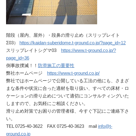
階段（屋内、屋外）・段鼻の滑り止め（スリップレイト
Σ03）
https://kaidan-suberidome.t-ground.co.jp/?page_id=12
スリップレイトシグマ03
https://www.t-ground.co.jp/?
page_id=36
倒事故撲滅！！
防滑施工の重要性
弊社ホームページ
https://www.t-ground.co.jp/
弊社ではホームページで公開している工法の他にも、さまざ
まな条件や状況に合った適材を取り扱い、すべての床材・ロ
ケーションの滑り止めについて適切にコンサルティングいた
しますので、お気軽にご相談ください。
滑り止め対策でお困りの管理者様、今すぐ下記にご連絡下さ
い。
TEL 0725-40-3622 FAX 0725-40-3623 mail
info@t-
ground.co.jp