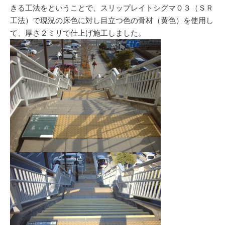
きる工法をと­いうことで、スリップレイトシグマ０３（ＳＲ
工法）で現況の床色に対し目立つ色の骨材（黄色）を使用し
て、厚さ２ミリで仕上げ施工しまし­た。