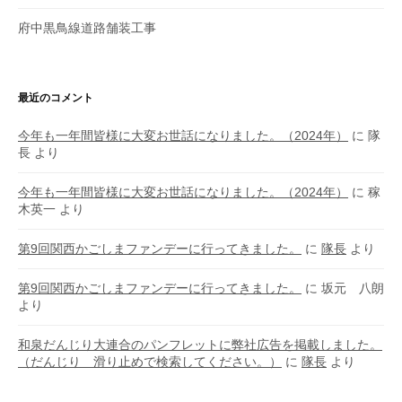
府中黒鳥線道路舗装工事
最近のコメント
今年も一年間皆様に大変お世話になりました。（2024年）
に
隊
長
より
今年も一年間皆様に大変お世話になりました。（2024年）
に
稼
木英一
より
第9回関西かごしまファンデーに行ってきました。
に
隊長
より
第9回関西かごしまファンデーに行ってきました。
に
坂元 八朗
より
和泉だんじり大連合のパンフレットに弊社広告を掲載しました。
（だんじり 滑り止めで検索してください。）
に
隊長
より