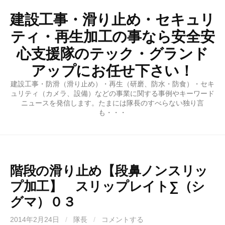
コ
建設工事・滑り止め・セキュリ
ン
テ
ティ・再生加工の事なら安全安
ン
心支援隊のテック・グランド
ツ
アップにお任せ下さい！
へ
ス
建設工事・防滑（滑り止め）・再生（研磨、防水・防食）・セキ
キ
ュリティ（カメラ、設備）などの事業に関する事例やキーワード
ニュースを発信します。たまには隊長のすべらない独り言
ッ
も・・・
プ
階段の滑り止め【段鼻ノンスリッ
プ加工】 スリップレイト∑（シ
グマ）０３
2014年2月24日
/
隊長
/
コメントする