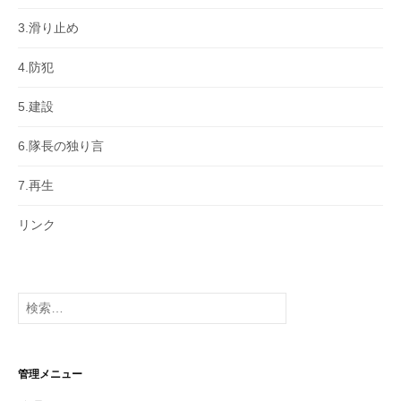
3.滑り止め
4.防犯
5.建設
6.隊長の独り言
7.再生
リンク
検
索:
管理メニュー