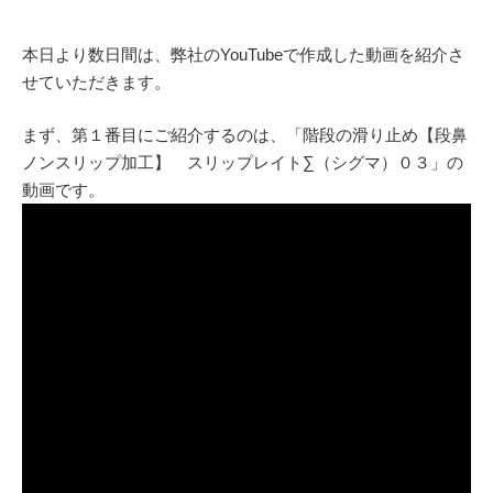
本日より数日間は、弊社のYouTubeで作成した動画を紹介さ
せていただきます。
まず、第１番目にご紹介するのは、「階段の滑り止め【段鼻
ノンスリップ加工】 スリップレイト∑（シグマ）０３」の
動画です。