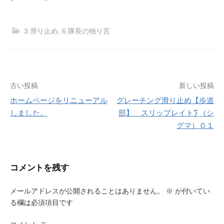
3.滑り止め
,
6.隊長の独り言
投
古い投稿
新しい投稿
ホームページをリニューアル
グレーチング滑り止め【歩道
稿
しました。
部】 スリップレイト∑（シ
ナ
グマ）０１
ビ
ゲ
コメントを残す
ー
メールアドレスが公開されることはありません。
※
が付いてい
シ
る欄は必須項目です
ョ