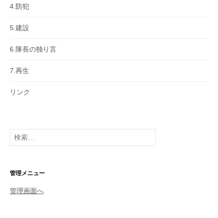
4.防犯
5.建設
6.隊長の独り言
7.再生
リンク
検
索:
管理メニュー
管理画面へ