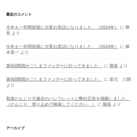
最近のコメント
今年も一年間皆様に大変お世話になりました。（2024年）
に
隊
長
より
今年も一年間皆様に大変お世話になりました。（2024年）
に
稼
木英一
より
第9回関西かごしまファンデーに行ってきました。
に
隊長
より
第9回関西かごしまファンデーに行ってきました。
に
坂元 八朗
より
和泉だんじり大連合のパンフレットに弊社広告を掲載しました。
（だんじり 滑り止めで検索してください。）
に
隊長
より
アーカイブ