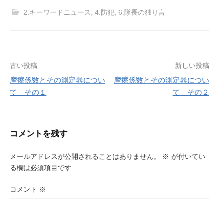
2.キーワードニュース
,
4.防犯
,
6.隊長の独り言
投
古い投稿
新しい投稿
摩擦係数とその測定器につい
摩擦係数とその測定器につい
稿
て その１
て その２
ナ
ビ
コメントを残す
ゲ
ー
メールアドレスが公開されることはありません。
※
が付いてい
る欄は必須項目です
シ
ョ
コメント
※
ン