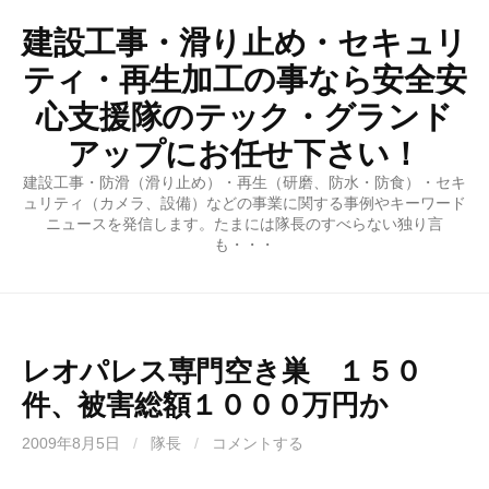
コ
建設工事・滑り止め・セキュリ
ン
テ
ティ・再生加工の事なら安全安
ン
心支援隊のテック・グランド
ツ
アップにお任せ下さい！
へ
ス
建設工事・防滑（滑り止め）・再生（研磨、防水・防食）・セキ
キ
ュリティ（カメラ、設備）などの事業に関する事例やキーワード
ニュースを発信します。たまには隊長のすべらない独り言
ッ
も・・・
プ
レオパレス専門空き巣 １５０
件、被害総額１０００万円か
2009年8月5日
/
隊長
/
コメントする