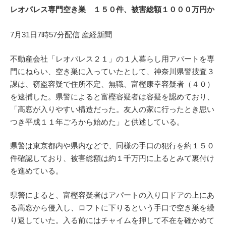
レオパレス専門空き巣 １５０件、被害総額１０００万円か
7月31日7時57分配信 産経新聞
不動産会社「レオパレス２１」の１人暮らし用アパートを専
門にねらい、空き巣に入っていたとして、神奈川県警捜査３
課は、窃盗容疑で住所不定、無職、富樫康幸容疑者（４０）
を逮捕した。県警によると富樫容疑者は容疑を認めており、
「高窓が入りやすい構造だった。友人の家に行ったとき思い
つき平成１１年ごろから始めた」と供述している。
県警は東京都内や県内などで、同様の手口の犯行を約１５０
件確認しており、被害総額は約１千万円に上るとみて裏付け
を進めている。
県警によると、富樫容疑者はアパートの入り口ドアの上にあ
る高窓から侵入し、ロフトに下りるという手口で空き巣を繰
り返していた。入る前にはチャイムを押して不在を確かめて